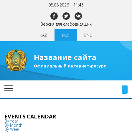
08.08.2026
11:45
Версия для слабовидящих
KAZ
RUS
ENG
Название сайта
Официальный интернет-ресурс
...
EVENTS CALENDAR
By Year
By Month
By Week